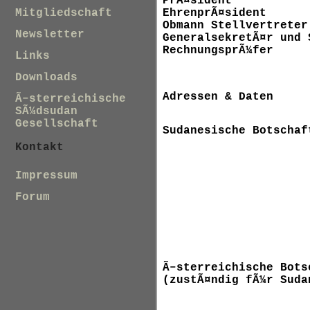
PrÃ¤sident
EhrenprÃ¤sident
Mitgliedschaft
Obmann Stellvertreter
Newsletter
GeneralsekretÃ¤r und
RechnungsprÃ¼fer
Links
Downloads
Adressen & Daten
Ã–sterreichische
SÃ¼dsudan
Gesellschaft
Sudanesische Botschaf
Kontakt
Impressum
Forum
Ã–sterreichische Bots
(zustÃ¤ndig fÃ¼r Suda