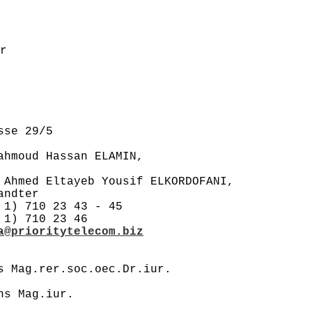
r
sse 29/5
ahmoud Hassan ELAMIN,
 Ahmed Eltayeb Yousif ELKORDOFANI,
andter
 1) 710 23 43 - 45
 1) 710 23 46
a@prioritytelecom.biz
s Mag.rer.soc.oec.Dr.iur.
ns Mag.iur.