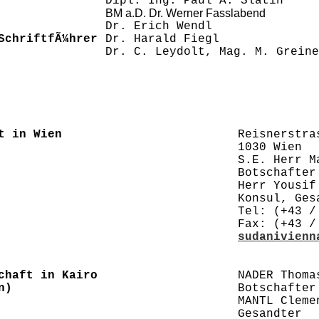
Dipl. Ing. Paul A. Slatin
BM a.D. Dr. Werner Fasslabend
Dr. Erich Wendl
SchriftfÃ¼hrer
Dr. Harald Fiegl
Dr. C. Leydolt, Mag. M. Greine
t in Wien
Reisnerstra
1030 Wien
S.E. Herr M
Botschafter
Herr Yousif
Konsul, Ges
Tel: (+43 /
Fax: (+43 /
sudanivienn
chaft in Kairo
NADER Thoma
n)
Botschafter
MANTL Cleme
Gesandter